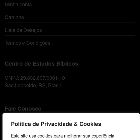
Minha conta
Carrinho
Lista de Desejos
Termos e Condições
Centro de Estudos Bíblicos
CNPJ: 29.832.607/0001-10
São Leopoldo, RS, Brasil
Fale Conosco
E-mails
Política de Privacidade & Cookies
vendas@cebi.org.br
Este site usa cookies para melhorar sua experiência,
comunicacao@cebi.org.br