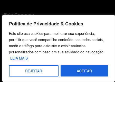
Fale Conosco
Política de Privacidade & Cookies
E-mails
vendas@cebi.org.br
Este site usa cookies para melhorar sua experiência,
comunicacao@cebi.org.br
permitir que você compartilhe conteúdo nas redes sociais,
medir o tráfego para este site e exibir anúncios
WhatsApp / Vendas
personalizados com base em sua atividade de navegação.
+55 (51) 99734-4518
LEIA MAIS
WhatsApp / Comunicação
REJEITAR
ACEITAR
+55 (51) 99799-3041
© 2026 Centro de Estudos Biblicos. Todos os direitos reservados. By Zwei Arts.