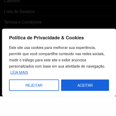
Carrinho
Lista de Desejos
Termos e Condições
Política de Privacidade & Cookies
Centro de Estudos Bíblicos
Este site usa cookies para melhorar sua experiência,
CNPJ: 29.832.607/0001-10
permitir que você compartilhe conteúdo nas redes sociais,
São Leopoldo, RS, Brasil
medir o tráfego para este site e exibir anúncios
personalizados com base em sua atividade de navegação.
LEIA MAIS
Fale Conosco
REJEITAR
ACEITAR
E-mails
vendas@cebi.org.br
comunicacao@cebi.org.br
WhatsApp / Vendas