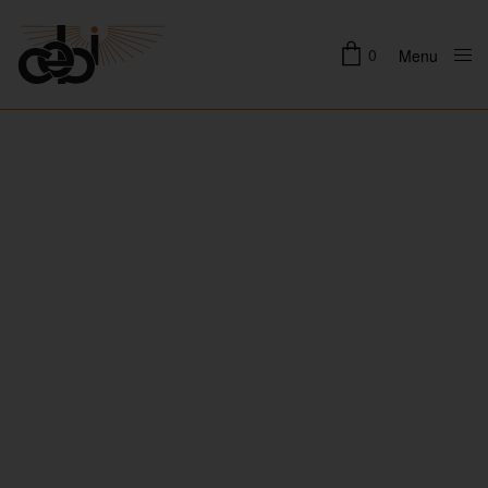
0
Menu
Close