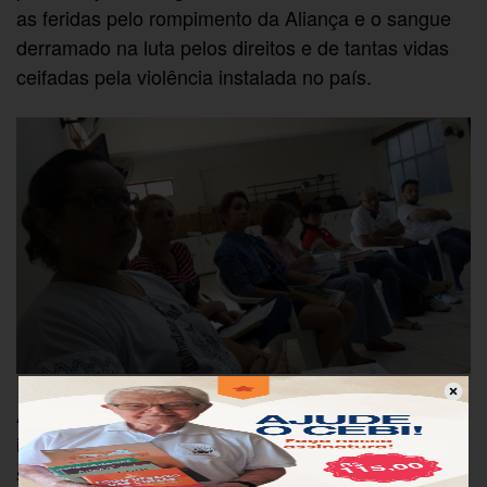
as feridas pelo rompimento da Aliança e o sangue
derramado na luta pelos direitos e de tantas vidas
ceifadas pela violência instalada no país.
Assim, em nosso contexto social, em meio a tantas
injustiças e desesperanças, Javé nos encoraja a
sermos “luzes” e nos dá essa missão de: