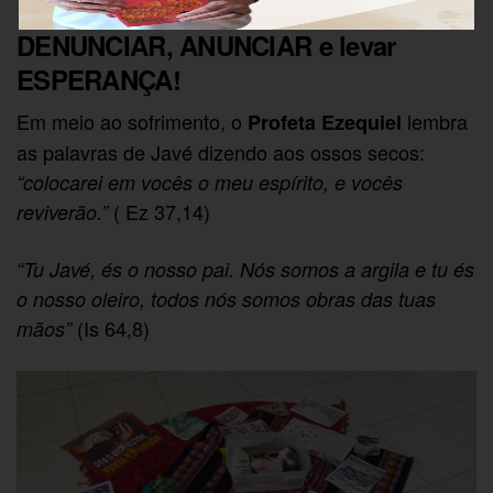
DENUNCIAR, ANUNCIAR e levar
ESPERANÇA!
Em meio ao sofrimento, o
lembra
Profeta Ezequiel
as palavras de Javé dizendo aos ossos secos:
“colocarei em vocês o meu espírito, e vocês
( Ez 37,14)
reviverão.”
“Tu Javé, és o nosso pai. Nós somos a argila e tu és
o nosso oleiro, todos nós somos obras das tuas
(Is 64,8)
mãos”