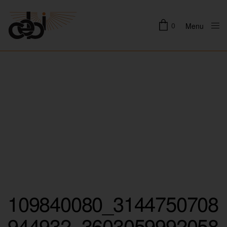
0
Menu
Close
109840080_3144750708
944932_3603059992058