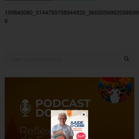
109840080_3144750708944932_3603059992058939
6