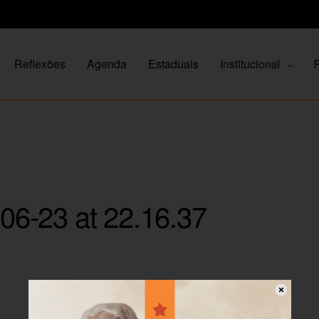
Reflexões
Agenda
Estaduais
Institucional
P
6-23 at 22.16.37