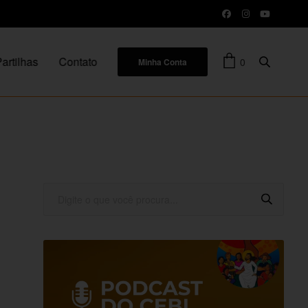
artilhas
Contato
0
Minha Conta