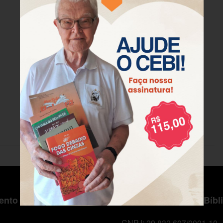
nto ao Cliente
Centro de Estudos Bíbl
CNPJ: 29.832.607/0001-10