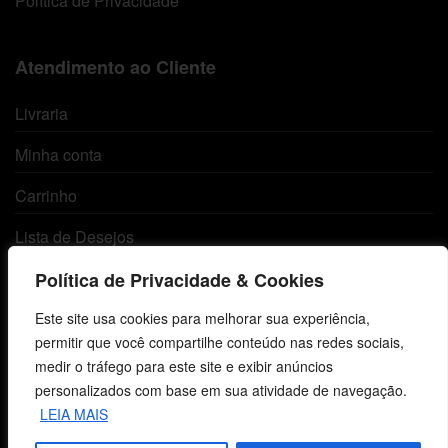
Política de Privacidade
Atendimento ao Cliente
Livraria
Minha conta
Carrinho
Lista de Desejos
Termos e Condições
Política de Privacidade & Cookies
Este site usa cookies para melhorar sua experiência,
Centro de Estudos Bíblicos
permitir que você compartilhe conteúdo nas redes sociais,
medir o tráfego para este site e exibir anúncios
CNPJ: 29.832.607/0001-10
personalizados com base em sua atividade de navegação.
São Leopoldo, RS, Brasil
LEIA MAIS