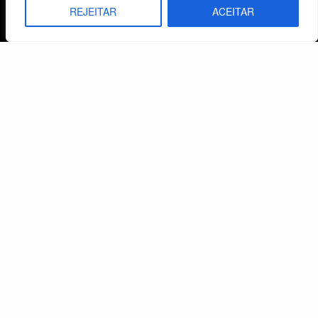
REJEITAR
ACEITAR
Fale Conosco
E-mails
vendas@cebi.org.br
comunicacao@cebi.org.br
WhatsApp / Vendas
+55 (51) 99734-4518
WhatsApp / Comunicação
+55 (51) 99799-3041
© 2026 Centro de Estudos Biblicos. Todos os direitos reservados. By Zwei Arts.