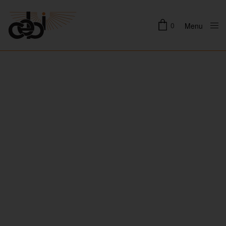
0
Menu
Close