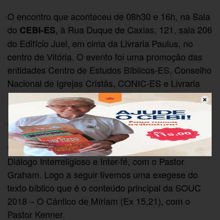
O encontro que aconteceu de 08h30 e 16h, na Sala
do
, à Rua Duque de Caxias, 121, sala 206
CEBI-ES
do Edifício Juel, em cima da Livraria Paulus, no
centro de Vitória. O evento foi uma promoção das
entidades Centro de Estudos Bíblicos-ES, Conselho
Nacional de Igrejas Cristãs, CONIC-ES e Livraria
Paulus.
A reunião iniciou com uma mística da Leitura
Popular da Bíblia (CEBI-ES). Em seguida foi
trabalhado: Ecumenismo, Macro-Ecumenismo,
Diálogo Interreligioso e Inter-fé, com o Pastor
Graham. Logo a seguir tivemos uma exegese do
texto bíblico que é o conteúdo principal da SOUC
2018 – O Cântico de Míriam (Ex 15,21), com o
Pastor Kenner.