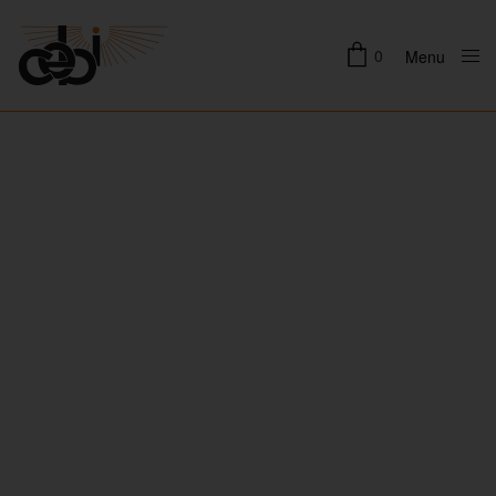
0
Menu
Close