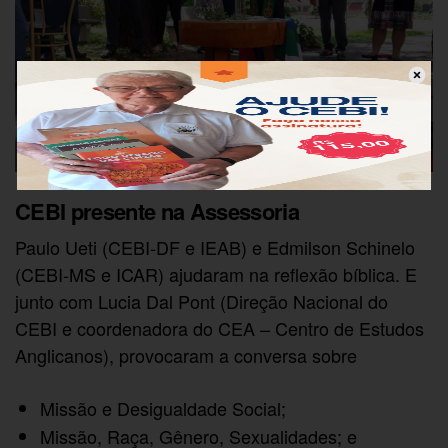
CEBI presente na Assessoria
Paulo Ueti (CEBI-DF e IEAB) e Edmilson Schinelo
(CEBI-MS e ICAR) ajudaram na reflexão bíblica. E
junto com Lucia Dal Pont (Direção Nacional do
CEBI e coordenadora do CEA – Centro de Estudos
Anglicanos), provocaram a conversa sobre
Missão e Desigualdade Social;
Missão, Raça, Gênero, Sexualidades; e