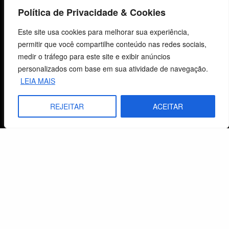
Política de Privacidade & Cookies
Centro de Estudos Bíblicos
Este site usa cookies para melhorar sua experiência,
permitir que você compartilhe conteúdo nas redes sociais,
CNPJ: 29.832.607/0001-10
medir o tráfego para este site e exibir anúncios
São Leopoldo, RS, Brasil
personalizados com base em sua atividade de navegação.
LEIA MAIS
Fale Conosco
REJEITAR
ACEITAR
E-mails
vendas@cebi.org.br
comunicacao@cebi.org.br
WhatsApp / Vendas
+55 (51) 99734-4518
WhatsApp / Comunicação
+55 (51) 99799-3041