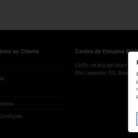
nto ao Cliente
Centro de Estudos Bíbl
CNPJ: 29.832.607/0001-10
São Leopoldo, RS, Brasil
ta
esejos
Condições