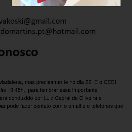
Madalena, mas precisamente no dia 22. E o CEBI
 às 19:45h, para lembrar essa importante
á conduzido por Luiz Cabral de Oliveira e
par pode fazer contato com o email e e telefones que