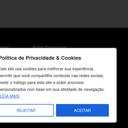
icos
Fale Conosco
Política de Privacidade & Cookies
E-mails
vendas@cebi.org.br
Este site usa cookies para melhorar sua experiência,
comunicacao@cebi.org.br
permitir que você compartilhe conteúdo nas redes sociais,
medir o tráfego para este site e exibir anúncios
WhatsApp / Vendas
personalizados com base em sua atividade de navegação.
+55 (51) 99734-4518
LEIA MAIS
WhatsApp / Comunicação
REJEITAR
ACEITAR
+55 (51) 99799-3041