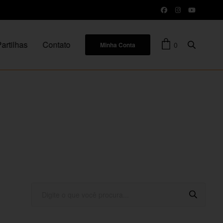
artilhas
Contato
0
Minha Conta