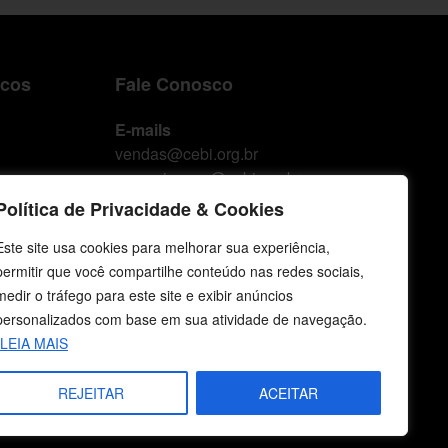
icos
Fale Conosco
E-mails
vendas@cebi.org.br
comunicacao@cebi.org.br
Política de Privacidade & Cookies
WhatsApp / Vendas
+55 (51) 99734-4518
Este site usa cookies para melhorar sua experiência,
permitir que você compartilhe conteúdo nas redes sociais,
WhatsApp / Comunicação
medir o tráfego para este site e exibir anúncios
+55 (51) 99799-3041
personalizados com base em sua atividade de navegação.
LEIA MAIS
REJEITAR
ACEITAR