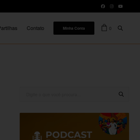
artilhas
Contato
0
Minha Conta