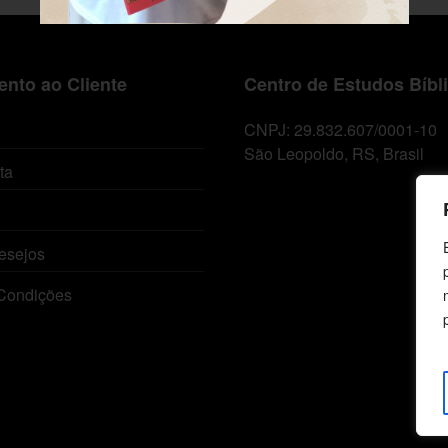
nto ao Cliente
Centro de Estudos Bíbl
CNPJ: 29.832.607/0001-10
São Leopoldo, RS, Brasil
ta
esejos
Condições