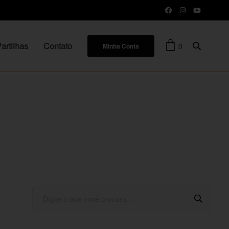
artilhas
Contato
0
Minha Conta