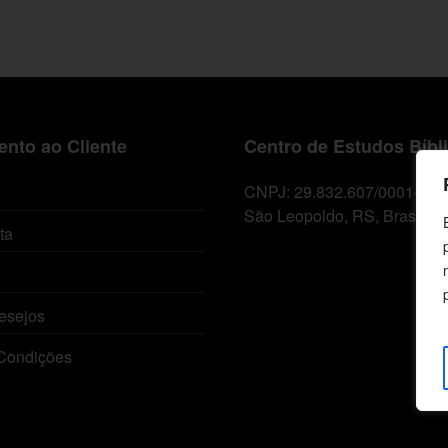
nto ao Cliente
Centro de Estudos Bíbl
CNPJ: 29.832.607/0001-10
São Leopoldo, RS, Brasil
ta
esejos
Condições