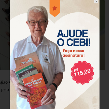
ião Amazônica (AM/RR), nos dias 01, 02 e 03 de maio,
 pelo evangelho, “descobrindo novas nascentes deste
.