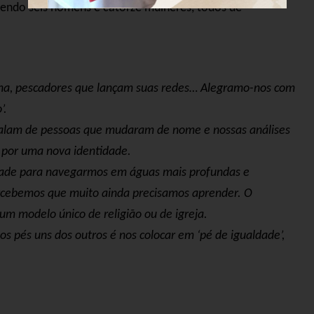
endo seis homens e catorze mulheres, todos de
lena, pescadores que lançam suas redes… Alegramo-nos com
’.
 falam de pessoas que mudaram de nome e nossas análises
por uma nova identidade.
dade para navegarmos em águas mais profundas e
cebemos que muito ainda precisamos aprender. O
m modelo único de religião ou de igreja.
pés uns dos outros é nos colocar em ‘pé de igualdade’,