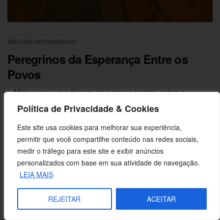
REFLEXÃO DO EVANGELHO
Peregrinos da Esperança Entre os
Povos
– Mais uma vez a liturgia da palavra insiste sobre a
importância da oração. E…
Política de Privacidade & Cookies
17/10/2025
Este site usa cookies para melhorar sua experiência,
permitir que você compartilhe conteúdo nas redes sociais,
medir o tráfego para este site e exibir anúncios
personalizados com base em sua atividade de navegação.
LEIA MAIS
REJEITAR
ACEITAR