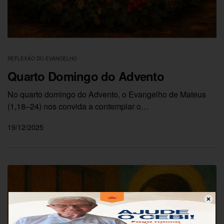
REFLEXÃO DO EVANGELHO
Quarto Domingo do Advento
No quarto domingo do Advento, o Evangelho de Mateus
(1,18–24) nos convida a contemplar o…
19/12/2025