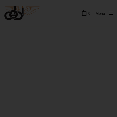
0
Menu
Close