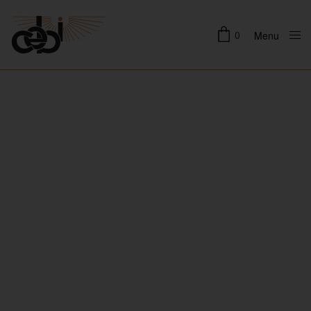
0
Menu
Close