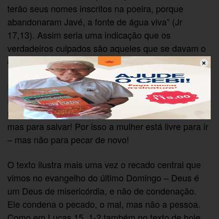
terão seus nomes inscritos na poeira, porque
abandonaram Javé, a fonte de água viva” (Jr
17,13). Assim seria uma indicação que os
verdadeiros culpados são aqueles que se davam o
direito de condenar a mulher.
Perguntando da mulher se os seus acusadores não
a tinham condenado, Jesus deixa claro que ele não
se identifica com eles. Ele não veio para condenar,
mas para salvar! Por isso a mulher está livre para ir
– mas não para pecar de novo!
O texto ilustra mais uma vez o recado central que
vimos no evangelho do último Domingo – Deus é
um Deus de misericórdia, e não de condenação.
Ele condena o pecado, o mal, mas não a pessoa.
Como em Lucas 15, 1-2 também no texto de hoje