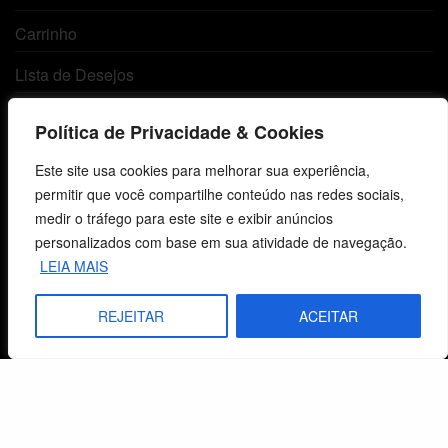
Carrinho
Lista de Desejos
Termos e Condições
Política de Privacidade & Cookies
Este site usa cookies para melhorar sua experiência,
Centro de Estudos Bíblicos
permitir que você compartilhe conteúdo nas redes sociais,
medir o tráfego para este site e exibir anúncios
CNPJ: 29.832.607/0001-10
personalizados com base em sua atividade de navegação.
São Leopoldo, RS, Brasil
LEIA MAIS
REJEITAR
ACEITAR
Fale Conosco
E-mails
vendas@cebi.org.br
comunicacao@cebi.org.br