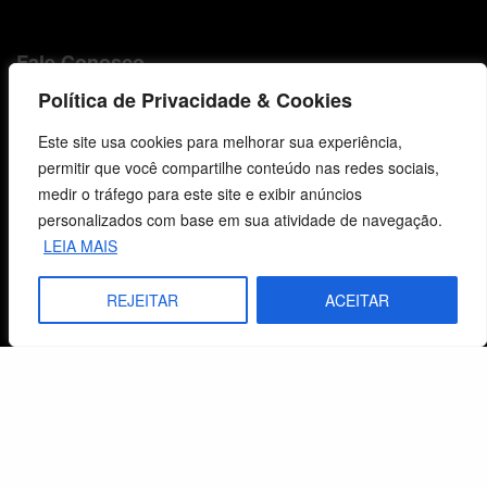
Fale Conosco
Política de Privacidade & Cookies
E-mails
vendas@cebi.org.br
Este site usa cookies para melhorar sua experiência,
comunicacao@cebi.org.br
permitir que você compartilhe conteúdo nas redes sociais,
medir o tráfego para este site e exibir anúncios
WhatsApp / Vendas
personalizados com base em sua atividade de navegação.
+55 (51) 99734-4518
LEIA MAIS
WhatsApp / Comunicação
REJEITAR
ACEITAR
+55 (51) 99799-3041
© 2026 Centro de Estudos Biblicos. Todos os direitos reservados. By Zwei Arts.