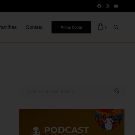
artilhas
Contato
0
Minha Conta