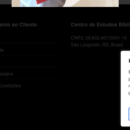
nto ao Cliente
Centro de Estudos Bíbl
CNPJ: 29.832.607/0001-10
São Leopoldo, RS, Brasil
ta
esejos
Condições