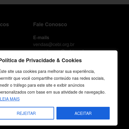
icos
Fale Conosco
E-mails
vendas@cebi.org.br
comunicacao@cebi.org.br
Política de Privacidade & Cookies
WhatsApp / Vendas
+55 (51) 99734-4518
Este site usa cookies para melhorar sua experiência,
permitir que você compartilhe conteúdo nas redes sociais,
WhatsApp / Comunicação
medir o tráfego para este site e exibir anúncios
+55 (51) 99799-3041
personalizados com base em sua atividade de navegação.
LEIA MAIS
REJEITAR
ACEITAR