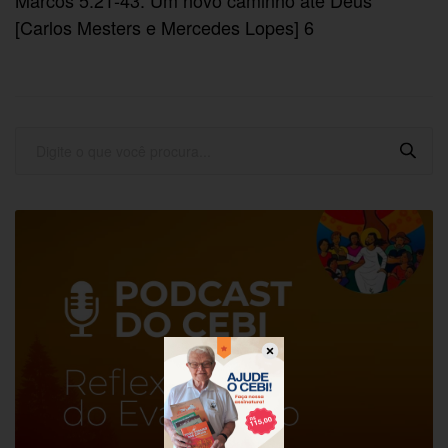
Marcos 5.21-43: Um novo caminho até Deus
[Carlos Mesters e Mercedes Lopes] 6