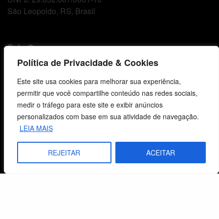
São Leopoldo, RS, Brasil
Fale Conosco
Política de Privacidade & Cookies
E-mails
vendas@cebi.org.br
Este site usa cookies para melhorar sua experiência,
comunicacao@cebi.org.br
permitir que você compartilhe conteúdo nas redes sociais,
medir o tráfego para este site e exibir anúncios
WhatsApp / Vendas
personalizados com base em sua atividade de navegação.
+55 (51) 99734-4518
LEIA MAIS
WhatsApp / Comunicação
REJEITAR
ACEITAR
+55 (51) 99799-3041
© 2026 Centro de Estudos Biblicos. Todos os direitos reservados. By Zwei Arts.