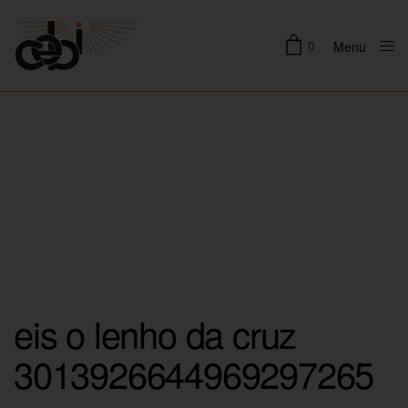
0
Menu
Close
eis o lenho da cruz
3013926644969297265