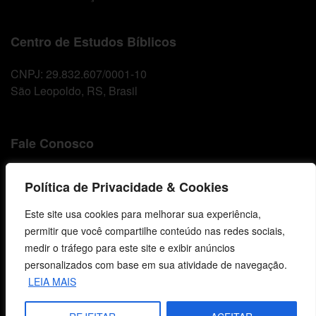
Centro de Estudos Bíblicos
CNPJ: 29.832.607/0001-10
São Leopoldo, RS, Brasil
Fale Conosco
E-mails
Política de Privacidade & Cookies
vendas@cebi.org.br
comunicacao@cebi.org.br
Este site usa cookies para melhorar sua experiência,
permitir que você compartilhe conteúdo nas redes sociais,
WhatsApp / Vendas
medir o tráfego para este site e exibir anúncios
+55 (51) 99734-4518
personalizados com base em sua atividade de navegação.
LEIA MAIS
WhatsApp / Comunicação
+55 (51) 99799-3041