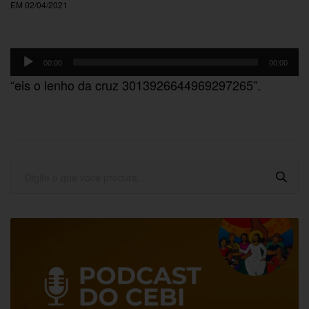
EM 02/04/2021
Tocador
00:00
00:00
de
“eis o lenho da cruz 3013926644969297265”.
áudio