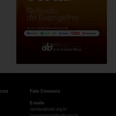
icos
Fale Conosco
E-mails
vendas@cebi.org.br
comunicacao@cebi.org.br