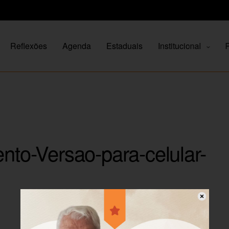
Reflexões
Agenda
Estaduais
Institucional
P
o-Versao-para-celular-