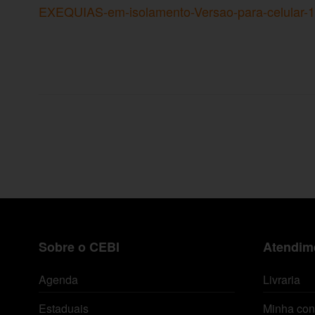
EXEQUIAS-em-isolamento-Versao-para-celular-1
Sobre o CEBI
Atendime
Agenda
Livraria
Estaduais
Minha con