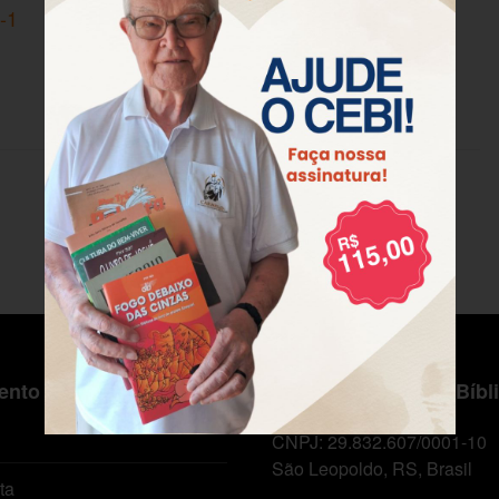
-1
nto ao Cliente
Centro de Estudos Bíbl
CNPJ: 29.832.607/0001-10
São Leopoldo, RS, Brasil
ta