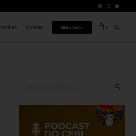
artilhas
Contato
0
Minha Conta