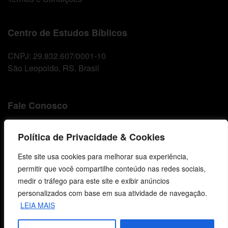
Centro de Estudos Bíblicos
CNPJ: 29.832.607/0001-10
São Leopoldo, RS, Brasil
Fale Conosco
E-mails
Política de Privacidade & Cookies
vendas@cebi.org.br
comunicacao@cebi.org.br
Este site usa cookies para melhorar sua experiência,
permitir que você compartilhe conteúdo nas redes sociais,
WhatsApp / Vendas
medir o tráfego para este site e exibir anúncios
+55 (51) 99734-4518
personalizados com base em sua atividade de navegação.
LEIA MAIS
WhatsApp / Comunicação
+55 (51) 99799-3041