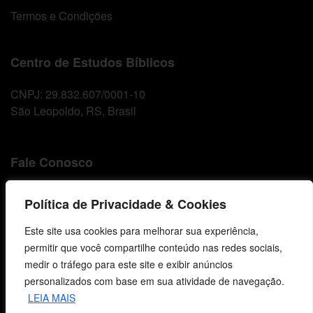
Termos e Condições
Centro de Estudos Bíblicos
CNPJ: 29.832.607/0001-10
São Leopoldo, RS, Brasil
Fale Conosco
E-mails
Política de Privacidade & Cookies
vendas@cebi.org.br
comunicacao@cebi.org.br
Este site usa cookies para melhorar sua experiência,
permitir que você compartilhe conteúdo nas redes sociais,
WhatsApp / Vendas
medir o tráfego para este site e exibir anúncios
+55 (51) 99734-4518
personalizados com base em sua atividade de navegação.
LEIA MAIS
WhatsApp / Comunicação