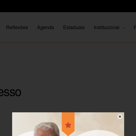
Reflexões
Agenda
Estaduais
Institucional
P
esso