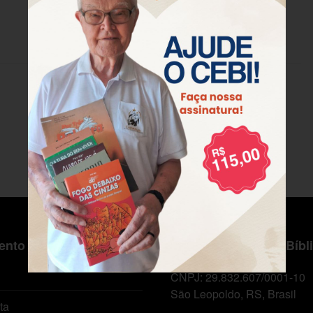
nto ao Cliente
Centro de Estudos Bíbl
CNPJ: 29.832.607/0001-10
São Leopoldo, RS, Brasil
ta