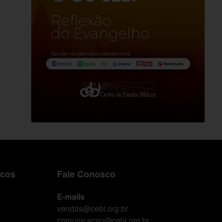
icos
Fale Conosco
E-mails
vendas@cebi.org.br
comunicacao@cebi.org.br