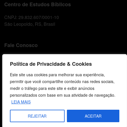
Centro de Estudos Bíblicos
CNPJ: 29.832.607/0001-10
São Leopoldo, RS, Brasil
Fale Conosco
E-mails
Política de Privacidade & Cookies
vendas@cebi.org.br
comunicacao@cebi.org.br
Este site usa cookies para melhorar sua experiência,
permitir que você compartilhe conteúdo nas redes sociais,
WhatsApp / Vendas
medir o tráfego para este site e exibir anúncios
+55 (51) 99734-4518
personalizados com base em sua atividade de navegação.
WhatsApp / Comunicação
LEIA MAIS
+55 (51) 99799-3041
REJEITAR
ACEITAR