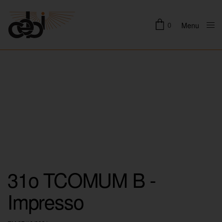
0
Menu
Close
31o TCOMUM B -
Impresso