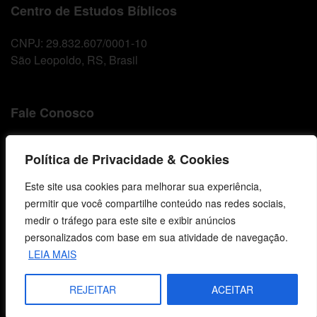
Centro de Estudos Bíblicos
CNPJ: 29.832.607/0001-10
São Leopoldo, RS, Brasil
Fale Conosco
E-mails
Política de Privacidade & Cookies
vendas@cebi.org.br
comunicacao@cebi.org.br
Este site usa cookies para melhorar sua experiência,
permitir que você compartilhe conteúdo nas redes sociais,
WhatsApp / Vendas
medir o tráfego para este site e exibir anúncios
+55 (51) 99734-4518
personalizados com base em sua atividade de navegação.
WhatsApp / Comunicação
LEIA MAIS
+55 (51) 99799-3041
REJEITAR
ACEITAR