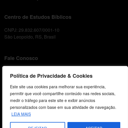
Centro de Estudos Bíblicos
CNPJ: 29.832.607/0001-10
São Leopoldo, RS, Brasil
Fale Conosco
E-mails
Política de Privacidade & Cookies
vendas@cebi.org.br
comunicacao@cebi.org.br
Este site usa cookies para melhorar sua experiência,
permitir que você compartilhe conteúdo nas redes sociais,
WhatsApp / Vendas
medir o tráfego para este site e exibir anúncios
+55 (51) 99734-4518
personalizados com base em sua atividade de navegação.
LEIA MAIS
WhatsApp / Comunicação
+55 (51) 99799-3041