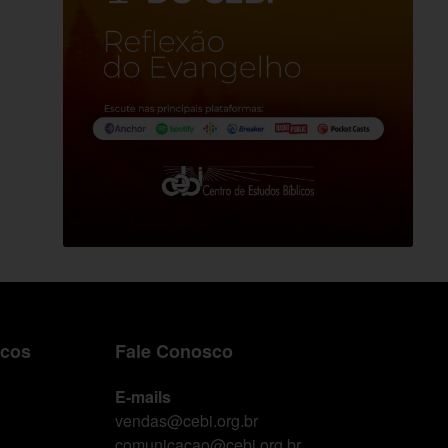
icos
Fale Conosco
E-mails
vendas@cebi.org.br
comunicacao@cebi.org.br