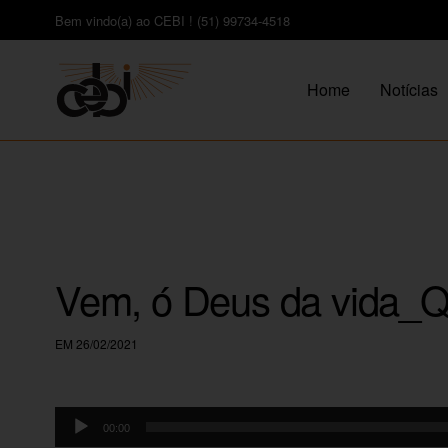
Bem vindo(a) ao CEBI ! (51) 99734-4518
Home
Notícias
Vem, ó Deus da vida_
EM 26/02/2021
Tocador
00:00
de