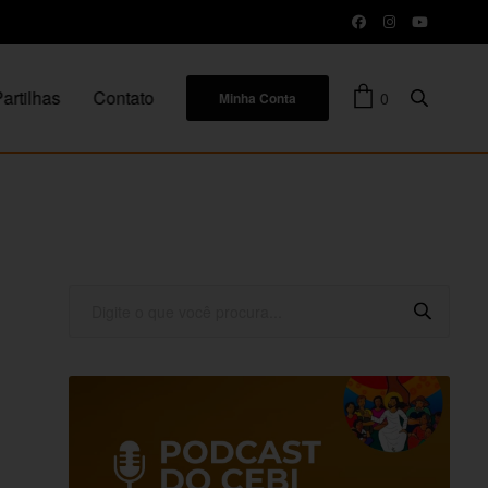
artilhas
Contato
0
Minha Conta