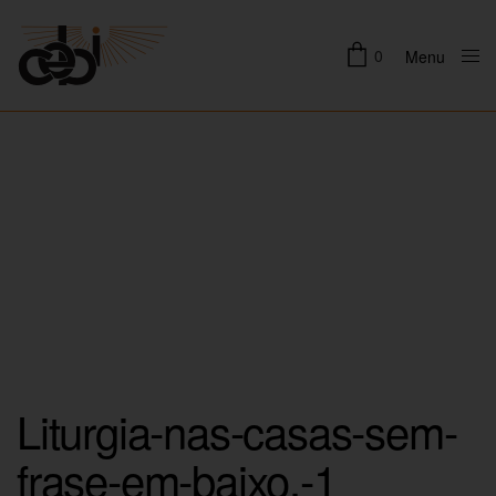
0
Menu
Close
Liturgia-nas-casas-sem-
frase-em-baixo.-1