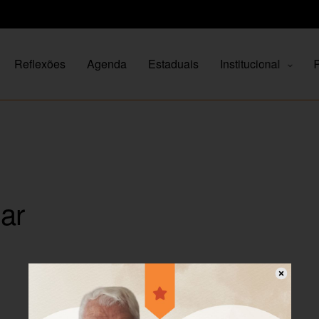
Reflexões
Agenda
Estaduais
Institucional
P
ar