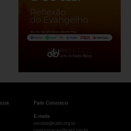
icos
Fale Conosco
E-mails
vendas@cebi.org.br
comunicacao@cebi.org.br