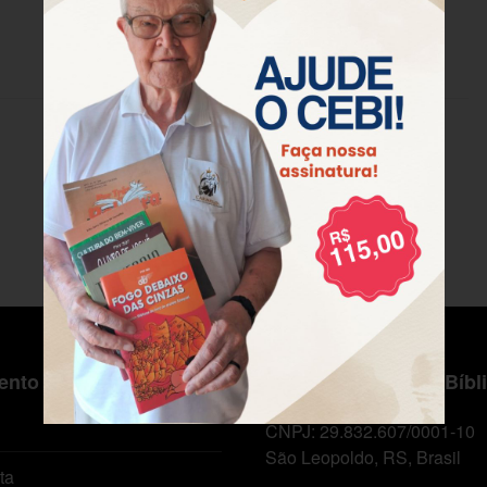
nto ao Cliente
Centro de Estudos Bíbl
CNPJ: 29.832.607/0001-10
São Leopoldo, RS, Brasil
ta