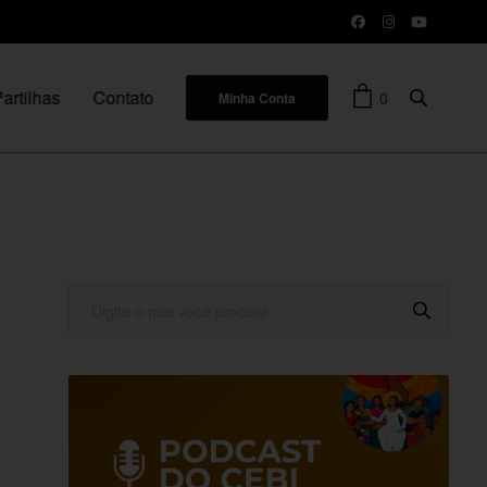
artilhas
Contato
0
Minha Conta