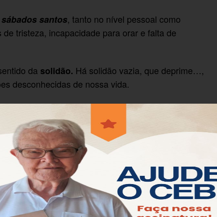
á
, tanto no nível pessoal como
sábados santos
 de tristeza, incapacidade para orar e falta de
 sentido da
Há solidão vazia, que deprime…,
solidão.
ões desconhecidas de nossa vida.
 interioridade, transitar por espaços e dimensões não
 nas profundezas de sua existência é capaz de
tencialidades de vida que ainda não foram ativadas.
(Jo 12,24).
ica só”
ida germinal, é noite que aponta à aurora, são as
ia da alvorada; é tempo de fé e de esperança, é
esultados, é tempo de crer que o Espírito do
o a história e a terra para seu amadurecimento