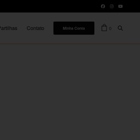
artilhas
Contato
0
Minha Conta