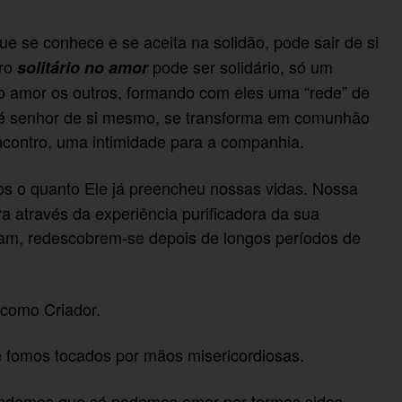
e se conhece e se aceita na solidão, pode sair de si
iro
pode ser solidário, só um
solitário no amor
o amor os outros, formando com eles uma “rede” de
ue é senhor de si mesmo, se transforma em comunhão
encontro, uma intimidade para a companhia.
s o quanto Ele já preencheu nossas vidas. Nossa
a através da experiência purificadora da sua
m, redescobrem-se depois de longos períodos de
como Criador.
e fomos tocados por mãos misericordiosas.
eendemos que só podemos amar por termos sidos