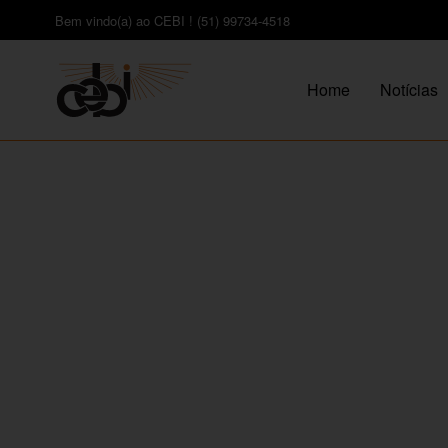
Bem vindo(a) ao CEBI ! (51) 99734-4518
Home
Notícias