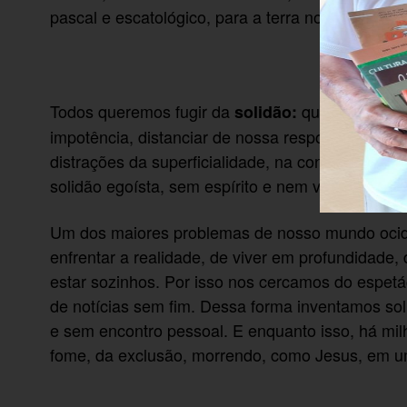
pascal e escatológico, para a terra nova e o céu 
Todos queremos fugir da
queremos escap
solidão:
impotência, distanciar de nossa responsabilidad
distrações da superficialidade, na conexão 
solidão egoísta, sem espírito e nem vida, sem a
Um dos maiores problemas de nosso mundo ociden
enfrentar a realidade, de viver em profundidade
estar sozinhos. Por isso nos cercamos do espet
de notícias sem fim. Dessa forma inventamos s
e sem encontro pessoal. E enquanto isso, há mi
fome, da exclusão, morrendo, como Jesus, em u