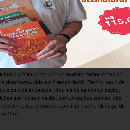
novo.
ar de nós mesmos, ocultar nossa fragilidade e
e. Com isso, nos refugiamos no ativismo, nas
descompromissada… E assim desembocamos numa
mor aos outros, sem verdadeira companhia.
tal é a falta de solidão verdadeira: temos medo de
, de doar nossa vida em transparência. Temos medo de
áculo da vida impessoal, dos meios de comunicação,
olidões sem comunicação, comunicações sem solidão
lhões de pessoas condenadas à solidão da doença, da
ma Cruz.