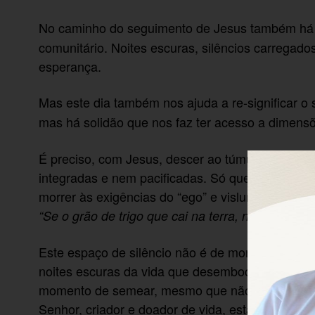
No caminho do seguimento de Jesus também h
comunitário. Noites escuras, silêncios carregados
esperança.
Mas este dia também nos ajuda a re-significar o
mas há solidão que nos faz ter acesso a dimens
É preciso, com Jesus, descer ao túmulo de nossa
integradas e nem pacificadas. Só quem mergulha
morrer às exigências do “ego” e vislumbrar as po
“Se o grão de
trigo que cai na terra, não morre, f
Este espaço de silêncio não é de morte, mas de v
noites escuras da vida que desembocam na alegr
momento de semear, mesmo que não vejamos os r
Senhor, criador e doador de vida, está fecundand