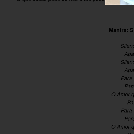
Mantra: S
Silen
Apa
Silen
Apa
Para 
Par
O Amor q
Pa
Para 
Par
O Amor q