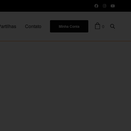
artilhas
Contato
0
Minha Conta