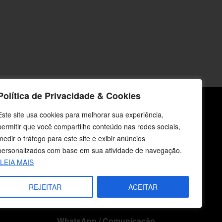
Política de Privacidade & Cookies
Este site usa cookies para melhorar sua experiência,
icos
Fale Conosco
permitir que você compartilhe conteúdo nas redes sociais,
medir o tráfego para este site e exibir anúncios
E-mails
personalizados com base em sua atividade de navegação.
vendas@cebi.org.br
LEIA MAIS
comunicacao@cebi.org.br
REJEITAR
ACEITAR
WhatsApp / Vendas
+55 (51) 99734-4518
WhatsApp / Comunicação