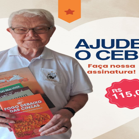
 a que rememoremos e aprofundemos o que, durante
renovada compreensão sobre nós e sobre nossa
ração o mistério da vida: a loucura do amor.
 seu olhar abraça o mais íntimo de nós.
 meu coração bata em seus corações e minhas mãos
.