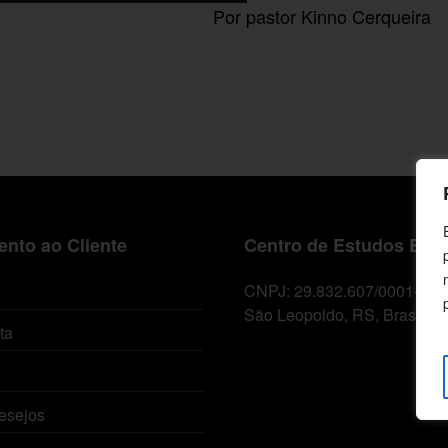
Por pastor Kinno Cerqueira
nto ao Cliente
Centro de Estudos Bíbl
CNPJ: 29.832.607/0001-10
São Leopoldo, RS, Brasil
ta
esejos