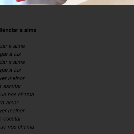
ilenciar a alma
ciar a alma
gar a luz
ciar a alma
gar a luz
ver melhor
a escutar
ue nos chama
ra amar
ver melhor
a escutar
ue nos chama