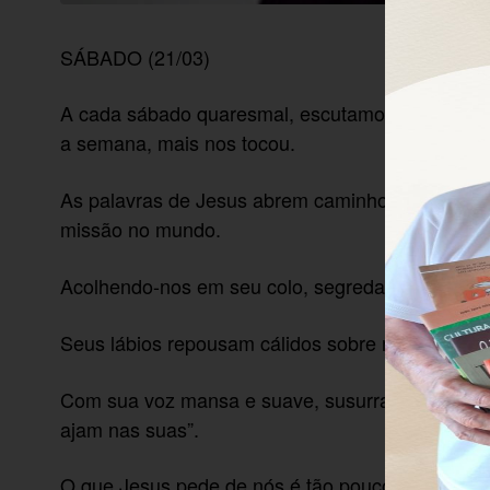
SÁBADO (21/03)
A cada sábado quaresmal, escutamos o convite
a semana, mais nos tocou.
As palavras de Jesus abrem caminho para uma 
missão no mundo.
Acolhendo-nos em seu colo, segreda em nosso co
Seus lábios repousam cálidos sobre nossa face e
Com sua voz mansa e suave, susurra-nos: “Que
ajam nas suas”.
O que Jesus pede de nós é tão pouco que é tudo