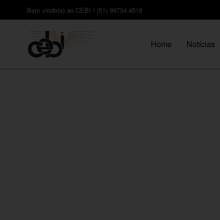
Bem vindo(a) ao CEBI ! (51) 99734-4518
Home
Notícias