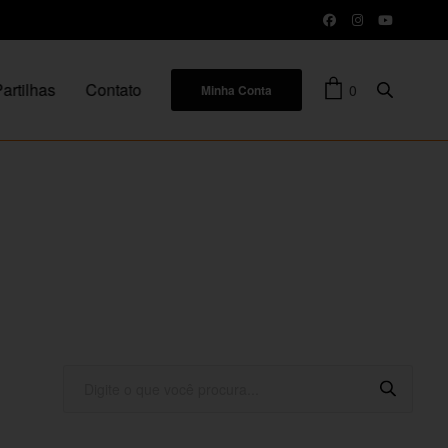
artilhas
Contato
0
Minha Conta