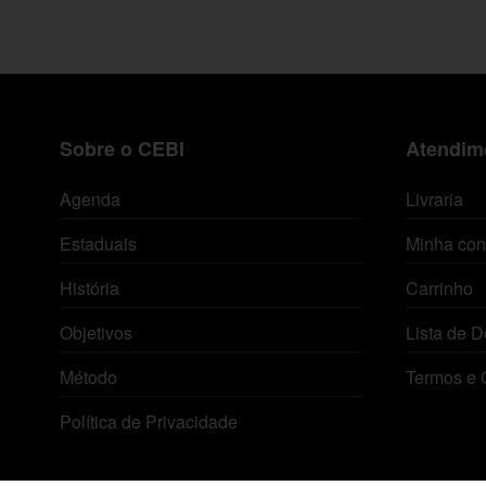
Sobre o CEBI
Atendime
Agenda
Livraria
Estaduais
Minha con
História
Carrinho
Objetivos
Lista de D
Método
Termos e 
Política de Privacidade