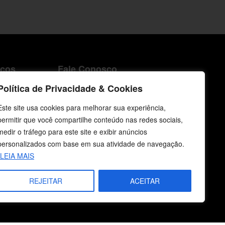
icos
Fale Conosco
Política de Privacidade & Cookies
E-mails
vendas@cebi.org.br
Este site usa cookies para melhorar sua experiência,
comunicacao@cebi.org.br
permitir que você compartilhe conteúdo nas redes sociais,
medir o tráfego para este site e exibir anúncios
WhatsApp / Vendas
personalizados com base em sua atividade de navegação.
+55 (51) 99734-4518
LEIA MAIS
WhatsApp / Comunicação
REJEITAR
ACEITAR
+55 (51) 99799-3041