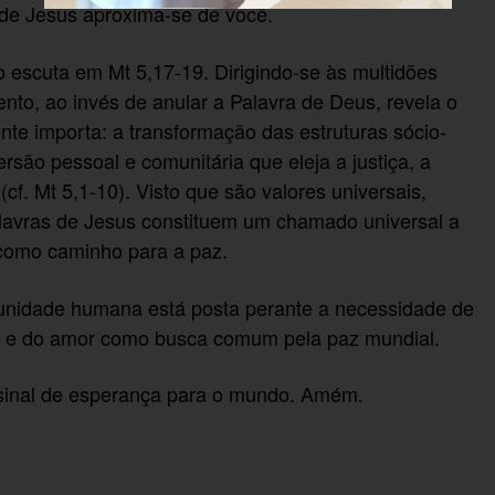
 de Jesus aproxima-se de você.
 escuta em Mt 5,17-19. Dirigindo-se às multidões
to, ao invés de anular a Palavra de Deus, revela o
nte importa: a transformação das estruturas sócio-
rsão pessoal e comunitária que eleja a justiça, a
cf. Mt 5,1-10). Visto que são valores universais,
palavras de Jesus constituem um chamado universal a
como caminho para a paz.
munidade humana está posta perante a necessidade de
dia e do amor como busca comum pela paz mundial.
 sinal de esperança para o mundo. Amém.