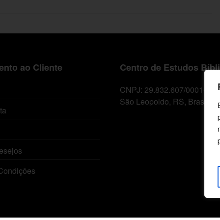
nto ao Cliente
Centro de Estudos Bíbl
CNPJ: 29.832.607/0001-10
São Leopoldo, RS, Brasil
ta
esejos
Condições