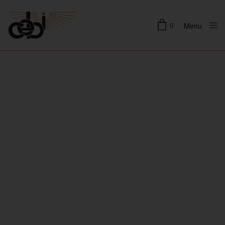
0
Menu
Close