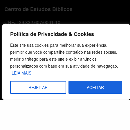
Centro de Estudos Bíblicos
CNPJ: 29.832.607/0001-10
São Leopoldo, RS, Brasil
Política de Privacidade & Cookies
Este site usa cookies para melhorar sua experiência,
Fale Conosco
permitir que você compartilhe conteúdo nas redes sociais,
medir o tráfego para este site e exibir anúncios
E-mails
personalizados com base em sua atividade de navegação.
vendas@cebi.org.br
LEIA MAIS
comunicacao@cebi.org.br
REJEITAR
ACEITAR
WhatsApp / Vendas
+55 (51) 99734-4518
WhatsApp / Comunicação
+55 (51) 99799-3041