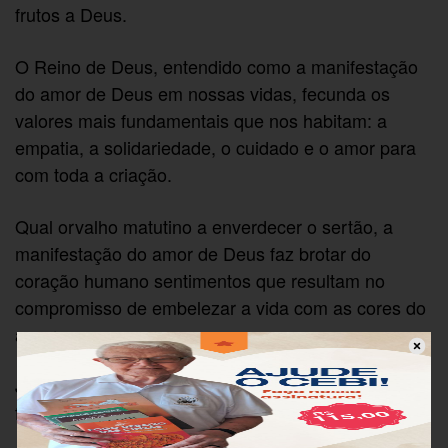
frutos a Deus.
O Reino de Deus, entendido como a manifestação
do amor de Deus em nossas vidas, fecunda os
valores mais fundamentais que nos habitam: a
empatia, a solidariedade, o cuidado e o amor para
com toda a criação.
Qual orvalho matutino a enverdecer o sertão, a
manifestação do amor de Deus faz brotar do
coração humano sentimentos que resultam no
compromisso de embelezar a vida com as cores do
amor.
Jesus chama cada pessoa para deixar-se ser
fecundada pela amorosa presença de Deus.