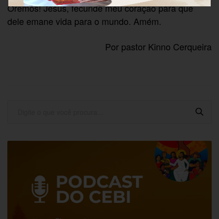
Oremos! Jesus, fecunde meu coração para que
dele emane vida para o mundo. Amém.
Por pastor Kinno Cerqueira