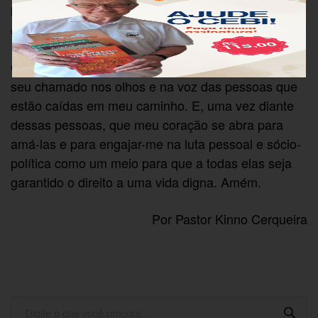
libertação para os Chicos e as Severinas que estão
em seu caminho.
Oremos! Jesus, ajude-me encontrar o seu olhar e o
seu chamado nos olhos e na voz das pessoas que
estão caídas em meu caminho. E, uma vez diante
dessas pessoas, que meu coração se abra para
amá-las e para engajar-me na luta pessoal e sócio-
política como um meio para que a todas elas seja
garantido o direito a uma vida digna. Amém.
Por Pastor Kinno Cerqueira