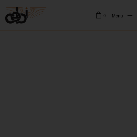
0
Menu
Close