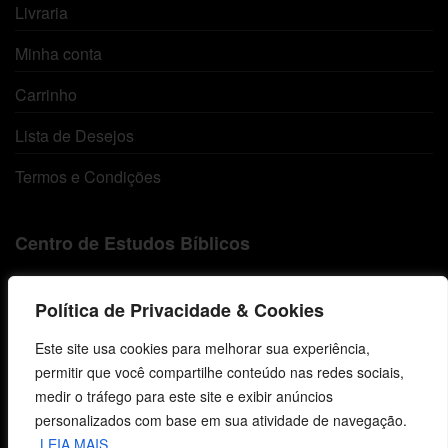
Livraria
Minha conta
Carrinho
Lista de Desejos
Termos e Condições
Centro de Estudos Bíblicos
CNPJ: 29.832.607/0001-10
Política de Privacidade & Cookies
São Leopoldo, RS, Brasil
Este site usa cookies para melhorar sua experiência,
permitir que você compartilhe conteúdo nas redes sociais,
Fale Conosco
medir o tráfego para este site e exibir anúncios
personalizados com base em sua atividade de navegação.
E-mails
LEIA MAIS