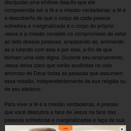
discípulas uma síntese daquilo que ele
compreendia ser a fé e a missão verdadeiras: a fé é
a descoberta de que o corpo de cada pessoa
sofredora e marginalizada é o corpo do próprio
Jesus e a missão consiste no compromisso de estar
ao lado dessas pessoas, amparando-as, animando-
as e lutando com elas e por elas, a fim de que
tenham uma vida digna. Durante seu ensinamento,
Jesus deixa claro que serão acolhidas no colo
amoroso de Deus todas as pessoas que assumem
essa missão, independentemente de sua religião ou
de seu ateísmo.
Para viver a fé e a missão verdadeiras, é preciso
que você descubra a face de Jesus na face das
pessoas sofredoras e marginalizadas e faça de sua
própria vida um sinal de consolo, esperança e