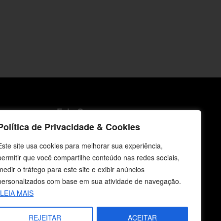
icos
Fale Conosco
Política de Privacidade & Cookies
E-mails
vendas@cebi.org.br
Este site usa cookies para melhorar sua experiência,
comunicacao@cebi.org.br
permitir que você compartilhe conteúdo nas redes sociais,
medir o tráfego para este site e exibir anúncios
WhatsApp / Vendas
personalizados com base em sua atividade de navegação.
+55 (51) 99734-4518
LEIA MAIS
WhatsApp / Comunicação
REJEITAR
ACEITAR