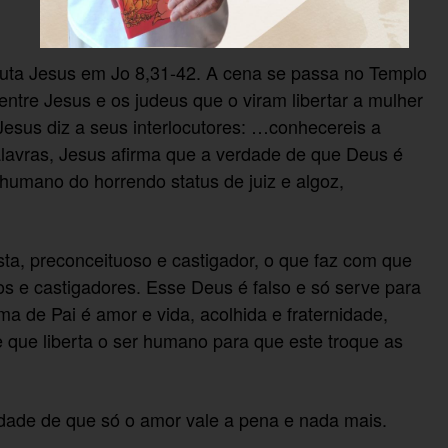
cuta Jesus em Jo 8,31-42. A cena se passa no Templo
ntre Jesus e os judeus que o viram libertar a mulher
 Jesus diz a seus interlocutores: …conhecereis a
alavras, Jesus afirma que a verdade de que Deus é
 humano do horrendo status de juiz e algoz,
sta, preconceituoso e castigador, o que faz com que
os e castigadores. Esse Deus é falso e só serve para
 de Pai é amor e vida, acolhida e fraternidade,
e que liberta o ser humano para que este troque as
dade de que só o amor vale a pena e nada mais.