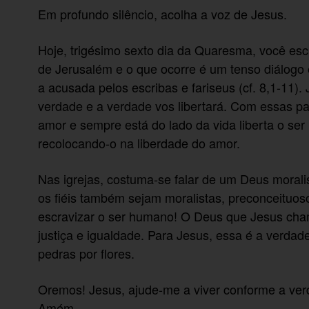
Em profundo silêncio, acolha a voz de Jesus.
Hoje, trigésimo sexto dia da Quaresma, você es
de Jerusalém e o que ocorre é um tenso diálogo e
a acusada pelos escribas e fariseus (cf. 8,1-11).
verdade e a verdade vos libertará. Com essas p
amor e sempre está do lado da vida liberta o ser
recolocando-o na liberdade do amor.
Nas igrejas, costuma-se falar de um Deus morali
os fiéis também sejam moralistas, preconceituos
escravizar o ser humano! O Deus que Jesus chama
justiça e igualdade. Para Jesus, essa é a verdad
pedras por flores.
Oremos! Jesus, ajude-me a viver conforme a ver
Amém.