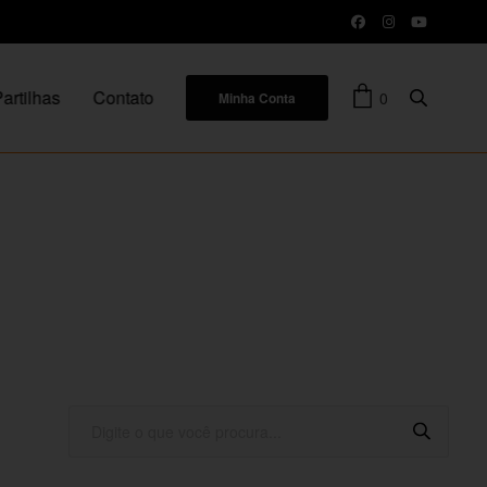
artilhas
Contato
0
Minha Conta