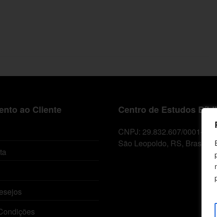
nto ao Cliente
Centro de Estudos Bíbl
CNPJ: 29.832.607/0001-10
São Leopoldo, RS, Brasil
ta
esejos
Condições