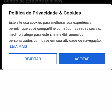
Centro de Estudos Bíblicos
CNPJ: 29.832.607/0001-10
Política de Privacidade & Cookies
São Leopoldo, RS, Brasil
Este site usa cookies para melhorar sua experiência,
permitir que você compartilhe conteúdo nas redes sociais,
medir o tráfego para este site e exibir anúncios
Fale Conosco
personalizados com base em sua atividade de navegação.
LEIA MAIS
E-mails
vendas@cebi.org.br
REJEITAR
ACEITAR
comunicacao@cebi.org.br
WhatsApp / Vendas
+55 (51) 99734-4518
WhatsApp / Comunicação
+55 (51) 99799-3041