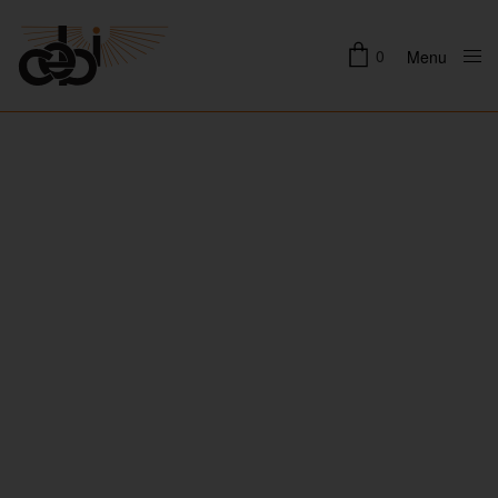
0
Menu
Close