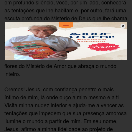
em profundo silêncio, você, por um lado, conhecerá
as tentações que lhe habitam e, por outro, fará uma
escuta profunda do Mistério de Deus que lhe chama
para amar. Seu compromisso e engajamento com a
amorização do um mundo requer, antes de tudo,
que você se pergunte a cada amanhecer se as
tentações do egoísmo e do poder habitam o seu
interior ou se seu coração está ajardinado pelas
flores do Mistério de Amor que abraça o mundo
inteiro.
Oremos! Jesus, com confiança penetro o mais
íntimo de mim, lá onde ouço a mim mesmo e a ti.
Visita minha nudez interior e ajuda-me a vencer as
tentações que impedem que sua presença amorosa
ilumine o mundo a partir de mim. Em seu nome,
Jesus, afirmo a minha fidelidade ao projeto de