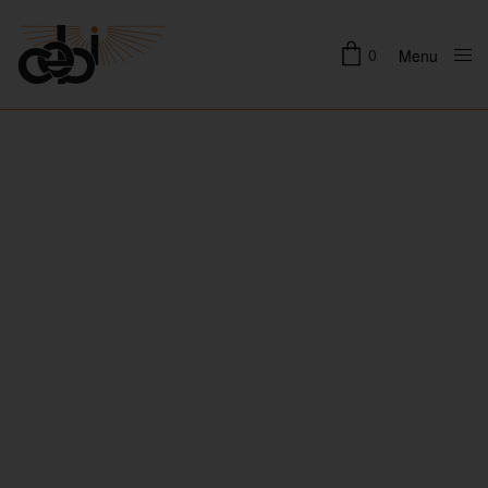
0
Menu
Close