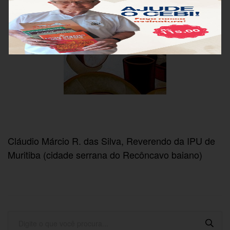
Cláudio Márcio R. das Silva, Reverendo da IPU de
Muritiba (cidade serrana do Recôncavo baiano)