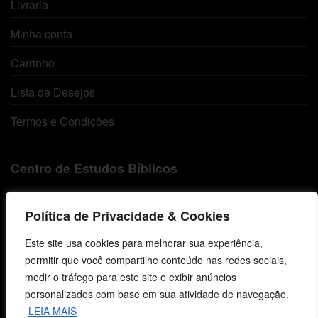
Livraria
Minha conta
Carrinho
Lista de Desejos
Termos e Condições
Centro de Estudos Bíblicos
CNPJ: 29.832.607/0001-10
Política de Privacidade & Cookies
São Leopoldo, RS, Brasil
Este site usa cookies para melhorar sua experiência,
permitir que você compartilhe conteúdo nas redes sociais,
Fale Conosco
medir o tráfego para este site e exibir anúncios
personalizados com base em sua atividade de navegação.
E-mails
LEIA MAIS