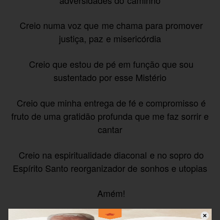
Creio numa voz que me chama para promover
justiça, paz e misericórdia
Creio que estou de pé em função que sou
sustentado por esse Mistério
Creio que minha entrega de fé e compromisso é
fruto de uma gratidão profunda que me faz sorrir e
cantar
Creio na espiritualidade diaconal e no sopro do
Espírito Santo reorganizador de sonhos e utopias
Amém!