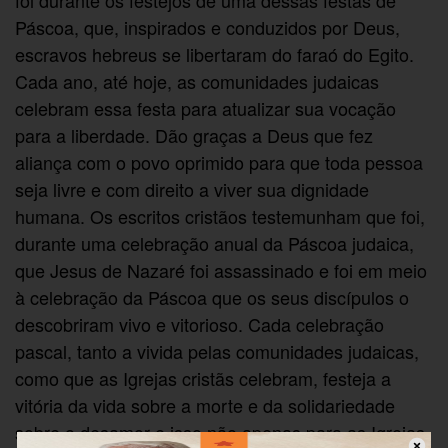
Páscoa, que, inspirados e conduzidos por Deus,
escravos hebreus se libertaram do faraó do Egito.
Cada ano, até hoje, as comunidades judaicas
celebram essa festa para atualizar sua vocação
para a liberdade. Dão graças a Deus que fez
aliança com o povo oprimido para que toda pessoa
seja livre e com direito a viver sua dignidade
humana. Os escritos cristãos testemunham que foi,
durante uma celebração anual da Páscoa judaica,
que Jesus de Nazaré foi assassinado e foi em meio
à celebração da Páscoa que os seus discípulos o
descobriram vivo e vitorioso. Cada celebração
pascal, tanto a vivida pelas comunidades judaicas,
como que as Igrejas cristãs celebram, festeja a
vitória da vida sobre a morte e da solidariedade
sobre o desamor e isso não apenas para as Igrejas