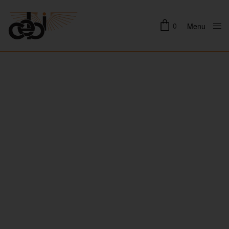
0
Menu
Close