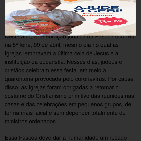
mas para todo o mundo.
Neste ano, a celebração judaica da Páscoa ocorreu
na 5ª feira, 09 de abril, mesmo dia no qual as
Igrejas lembravam a última ceia de Jesus e a
instituição da eucaristia. Nesses dias, judeus e
cristãos celebram essa festa em meio à
quarentena provocada pelo coronavírus. Por causa
disso, as Igrejas foram obrigadas a retomar o
costume do Cristianismo primitivo das reuniões nas
casas e das celebrações em pequenos grupos, de
forma mais laical e sem depender totalmente de
ministros ordenados.
Essa Páscoa deve dar à humanidade um recado