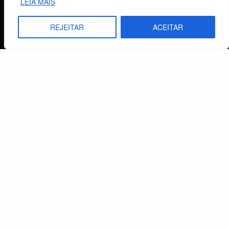
LEIA MAIS
CNPJ: 29.832.607/0001-10
São Leopoldo, RS, Brasil
REJEITAR
ACEITAR
Fale Conosco
E-mails
vendas@cebi.org.br
comunicacao@cebi.org.br
WhatsApp / Vendas
+55 (51) 99734-4518
WhatsApp / Comunicação
+55 (51) 99799-3041