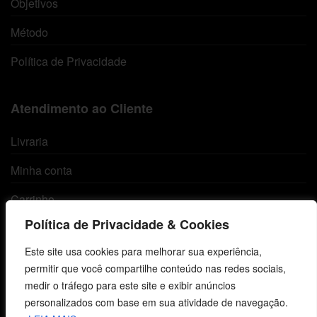
Objetivos
Método
Política de Privacidade
Atendimento ao Cliente
Livraria
Minha conta
Carrinho
Política de Privacidade & Cookies
Lista de Desejos
Este site usa cookies para melhorar sua experiência,
Termos e Condições
permitir que você compartilhe conteúdo nas redes sociais,
medir o tráfego para este site e exibir anúncios
personalizados com base em sua atividade de navegação.
Centro de Estudos Bíblicos