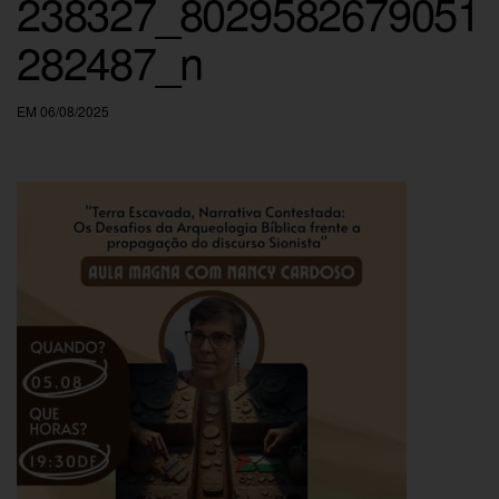
238327_8029582679051
282487_n
EM 06/08/2025