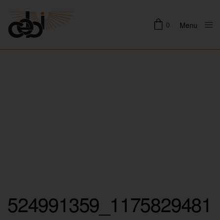
0
Menu
Close
524991359_1175829481