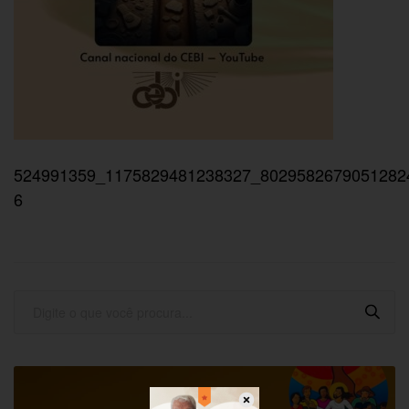
524991359_1175829481238327_8029582679051282
6