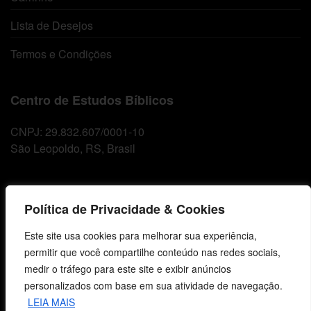
Lista de Desejos
Termos e Condições
Centro de Estudos Bíblicos
CNPJ: 29.832.607/0001-10
São Leopoldo, RS, Brasil
Fale Conosco
Política de Privacidade & Cookies
E-mails
Este site usa cookies para melhorar sua experiência,
vendas@cebi.org.br
permitir que você compartilhe conteúdo nas redes sociais,
comunicacao@cebi.org.br
medir o tráfego para este site e exibir anúncios
personalizados com base em sua atividade de navegação.
WhatsApp / Vendas
LEIA MAIS
+55 (51) 99734-4518