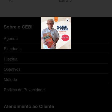
10)
Daniel
Sobre o CEBI
Agenda
Estaduais
História
Objetivos
Método
Política de Privacidade
Atendimento ao Cliente