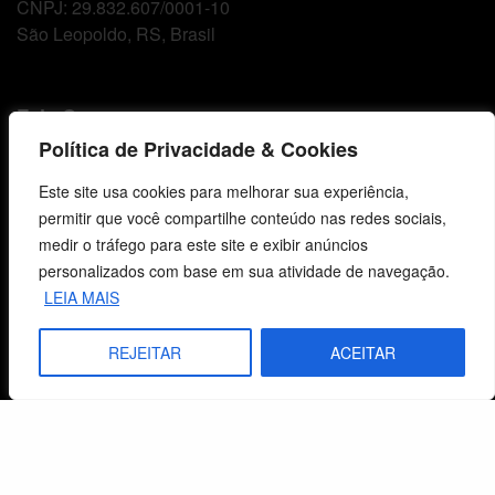
CNPJ: 29.832.607/0001-10
São Leopoldo, RS, Brasil
Fale Conosco
Política de Privacidade & Cookies
E-mails
vendas@cebi.org.br
Este site usa cookies para melhorar sua experiência,
comunicacao@cebi.org.br
permitir que você compartilhe conteúdo nas redes sociais,
medir o tráfego para este site e exibir anúncios
WhatsApp / Vendas
personalizados com base em sua atividade de navegação.
+55 (51) 99734-4518
LEIA MAIS
WhatsApp / Comunicação
REJEITAR
ACEITAR
+55 (51) 99799-3041
© 2026 Centro de Estudos Biblicos. Todos os direitos reservados. By Zwei Arts.