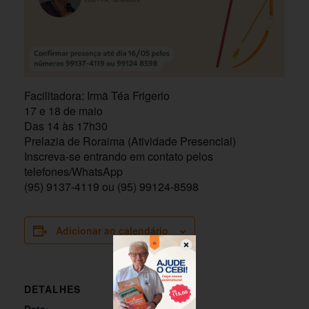
Facilitadora: Irmã Téa Frigerio
17 e 18 de maio
Das 14 às 17h30
Prelazia de Roraima (Atividade Presencial)
Inscreva-se entrando em contato pelos
telefones/WhatsApp
(95) 9137-4119 ou (95) 99124-8598
Adicionar ao calendário
DETALHES