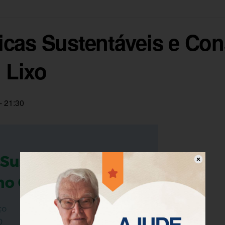
ticas Sustentáveis e C
 Lixo
-
21:30