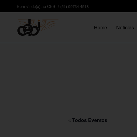
Bem vindo(a) ao CEBI ! (51) 99734-4518
Home
Notícias
« Todos Eventos