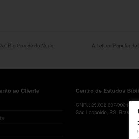
Mel Rio Grande do Norte
A Leitura Popular da
nto ao Cliente
Centro de Estudos Bíbl
CNPJ: 29.832.607/0001-10
São Leopoldo, RS, Brasil
ta