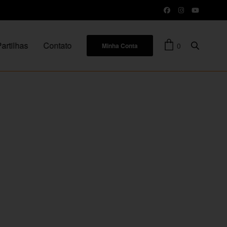
artilhas
Contato
0
Minha Conta