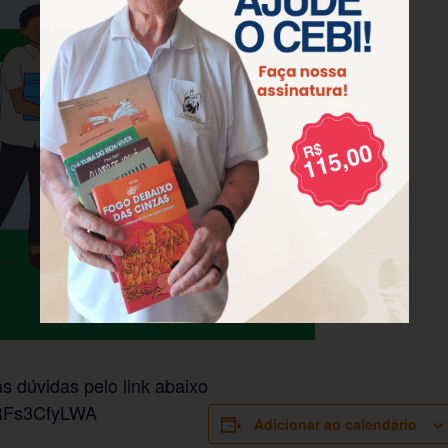
as dúvidas pelo link abaixo
VRFs3CfyLWA
Adicionar ao calendário