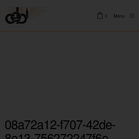
0
Menu
Close
08a72a12-f707-42de-
8e13-756272247f6e