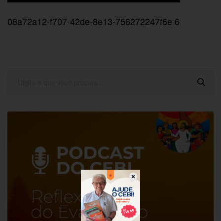
08a72a12-f707-42de-8e13-756272247f6e 6