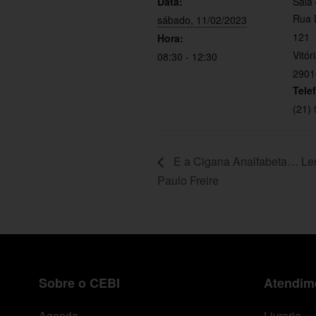
Data:
Sala
Rua 
sábado, 11/02/2023
121
Hora:
Vitór
08:30 - 12:30
2901
Tele
(21)
E a Cigana Analfabeta… Le
Paulo Freire
Sobre o CEBI
Atendime
Agenda
Livraria