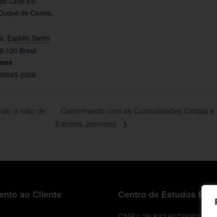
 do CEBI ES
Duque de Caxias,
ia
,
Espirito Santo
0-120
Brasil
fone
 99945-2068
ndo a mão de
Caminhando com as Comunidades Cristãs a 
Escritos Joaninos
nto ao Cliente
Centro de Estudos Bíbl
CNPJ: 29.832.607/0001-10