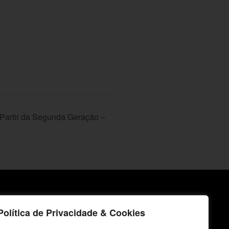
Partir da Segunda Geração –
icos
Fale Conosco
Política de Privacidade & Cookies
E-mails