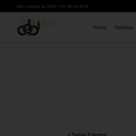
Bem vindo(a) ao CEBI ! (51) 99734-4518
Home
Notícias
« Todos Eventos