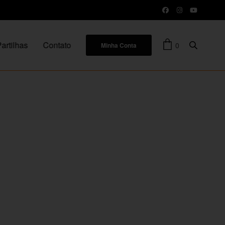
artilhas
Contato
0
Minha Conta