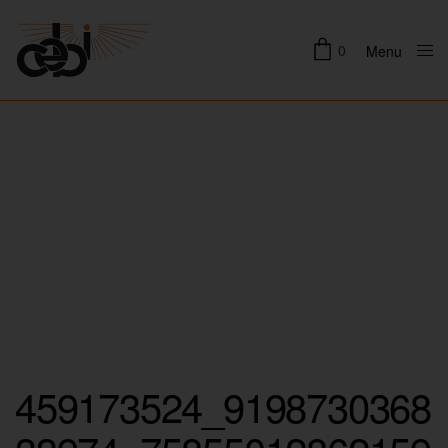
0
Menu
Close
459173524_9198730368