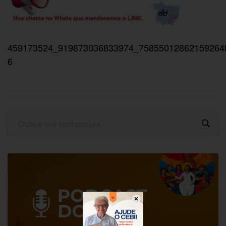
459173524_919873036833974_75855012862159264
6