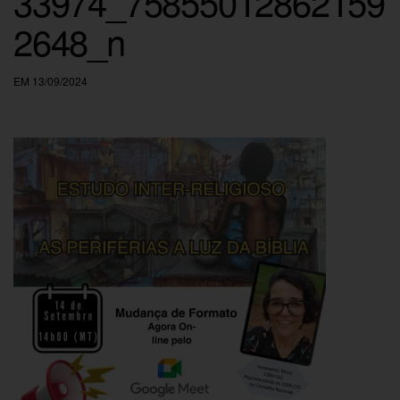
33974_75855012862159
2648_n
EM 13/09/2024