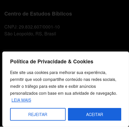
Centro de Estudos Bíblicos
CNPJ: 29.832.607/0001-10
São Leopoldo, RS, Brasil
Fale Conosco
Política de Privacidade & Cookies
E-mails
Este site usa cookies para melhorar sua experiência,
vendas@cebi.org.br
permitir que você compartilhe conteúdo nas redes sociais,
comunicacao@cebi.org.br
medir o tráfego para este site e exibir anúncios
personalizados com base em sua atividade de navegação.
WhatsApp / Vendas
LEIA MAIS
+55 (51) 99734-4518
WhatsApp / Comunicação
REJEITAR
ACEITAR
+55 (51) 99799-3041