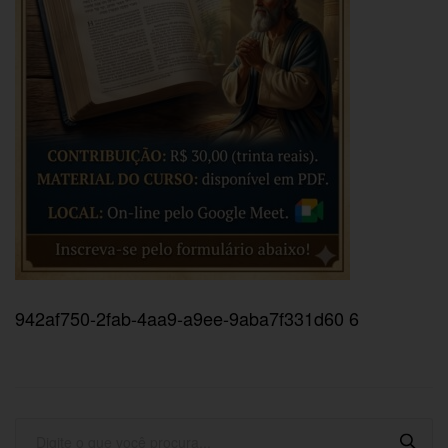
942af750-2fab-4aa9-a9ee-9aba7f331d60 6