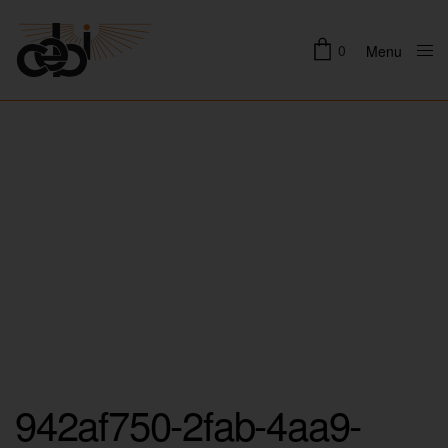
0
Menu
Close
942af750-2fab-4aa9-