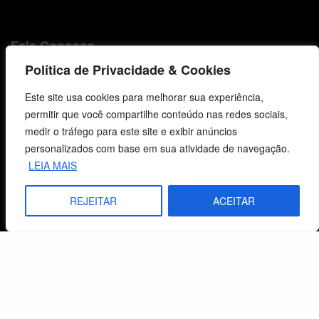
Fale Conosco
Política de Privacidade & Cookies
E-mails
vendas@cebi.org.br
Este site usa cookies para melhorar sua experiência,
comunicacao@cebi.org.br
permitir que você compartilhe conteúdo nas redes sociais,
medir o tráfego para este site e exibir anúncios
WhatsApp / Vendas
personalizados com base em sua atividade de navegação.
+55 (51) 99734-4518
LEIA MAIS
WhatsApp / Comunicação
REJEITAR
ACEITAR
+55 (51) 99799-3041
© 2026 Centro de Estudos Biblicos. Todos os direitos reservados. By Zwei Arts.