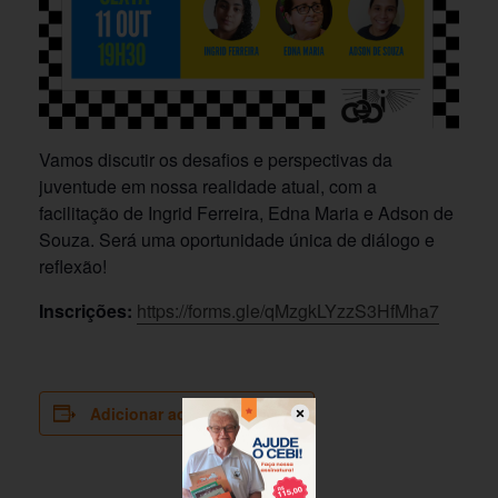
Vamos discutir os desafios e perspectivas da
juventude em nossa realidade atual, com a
facilitação de Ingrid Ferreira, Edna Maria e Adson de
Souza. Será uma oportunidade única de diálogo e
reflexão!
Inscrições:
https://forms.gle/qMzgkLYzzS3HfMha7
Adicionar ao calendário