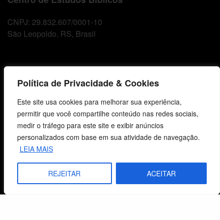
CNPJ: 29.832.607/0001-10
São Leopoldo, RS, Brasil
Fale Conosco
Política de Privacidade & Cookies
E-mails
Este site usa cookies para melhorar sua experiência,
vendas@cebi.org.br
permitir que você compartilhe conteúdo nas redes sociais,
comunicacao@cebi.org.br
medir o tráfego para este site e exibir anúncios
WhatsApp / Vendas
personalizados com base em sua atividade de navegação.
+55 (51) 99734-4518
LEIA MAIS
WhatsApp / Comunicação
REJEITAR
ACEITAR
+55 (51) 99799-3041