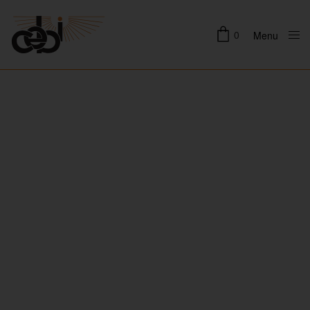
0
Menu
Close