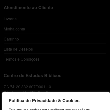
Atendimento ao Cliente
Livraria
Minha conta
Carrinho
Lista de Desejos
Termos e Condições
Centro de Estudos Bíblicos
CNPJ: 29.832.607/0001-10
São Leopoldo, RS, Brasil
Política de Privacidade & Cookies
Este site usa cookies para melhorar sua experiência,