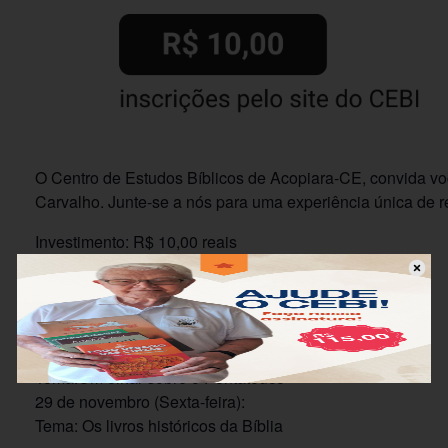
O Centro de Estudos Bíblicos de Acopiara-CE, convida vo
Carvalho. Junte-se a nós para uma experiência única de re
Investimento: R$ 10,00 reais
Programação dos encontros:
28 de junho (Sexta-feira):
Tema: A história da Salvação
13 de setembro (Sexta-feira):
Tema:Um olhar sobre o Pentateuco
29 de novembro (Sexta-feira):
Tema: Os livros históricos da Bíblia