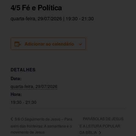
4/5 Fé e Política
quarta-feira, 29/07/2026 | 19:30
-
21:30
Adicionar ao calendário
DETALHES
Data:
quarta-feira, 29/07/2026
Hora:
19:30 - 21:30
PARÁBOLAS DE JESUS
5/8 O Seguimento de Jesus – Para
além das fronteiras: A samaritana e o
E A LEITURA POPULAR
movimento de Jesus
DA BÍBLIA