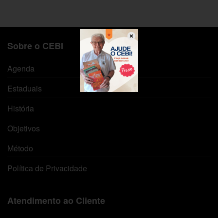
Sobre o CEBI
Agenda
Estaduais
História
Objetivos
Método
Política de Privacidade
Atendimento ao Cliente