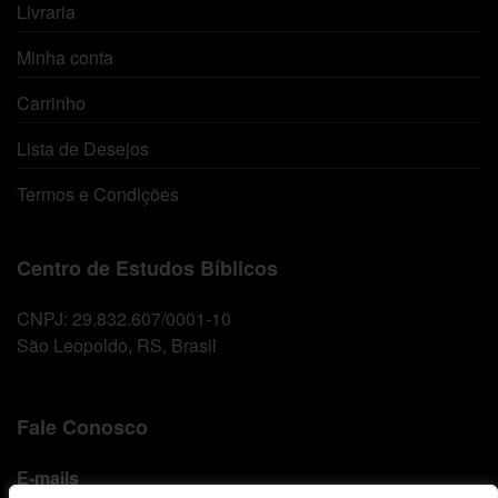
Livraria
Minha conta
Carrinho
Lista de Desejos
Termos e Condições
Centro de Estudos Bíblicos
CNPJ: 29.832.607/0001-10
São Leopoldo, RS, Brasil
Fale Conosco
E-mails