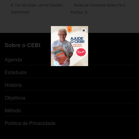
Roda de Conversa Sobre Fé e
Um só corpo, um só Espírito:
Esperança
Política
Sobre o CEBI
Agenda
Estaduais
História
Objetivos
Método
Política de Privacidade