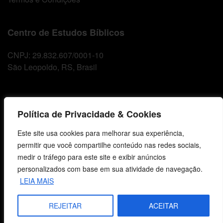
Centro de Estudos Bíblicos
CNPJ: 29.832.607/0001-10
São Leopoldo, RS, Brasil
Fale Conosco
Política de Privacidade & Cookies
E-mails
Este site usa cookies para melhorar sua experiência,
vendas@cebi.org.br
permitir que você compartilhe conteúdo nas redes sociais,
comunicacao@cebi.org.br
medir o tráfego para este site e exibir anúncios
personalizados com base em sua atividade de navegação.
WhatsApp / Vendas
LEIA MAIS
+55 (51) 99734-4518
WhatsApp / Comunicação
REJEITAR
ACEITAR
+55 (51) 99799-3041