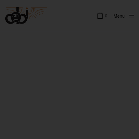
0
Menu
Close