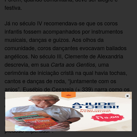
festiva.
Já no século IV recomendava-se que os coros
infantis fossem acompanhados por instrumentos
musicais, danças e guizos. Aos olhos da
comunidade, coros dançantes evocavam bailados
angélicos. No século III, Clemente de Alexandria
descrevia, em sua
uma
Carta aos Gentios,
cerimônia de iniciação cristã na qual havia tochas,
cantos e danças de roda, “juntamente com os
anjos”. Eusébio de Cesareia (+ 339) narra como os
cristãos comemoraram a vitória de Constantino
dançando diante de Deus: “Com danças e hinos
nas cidades e no campo, eles davam a honra
primeiro ao Deus do Universo… e depois ao
piedoso imperador”.