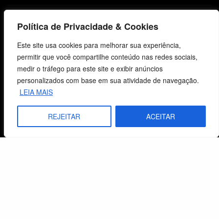
Lista de Desejos
Política de Privacidade & Cookies
Termos e Condições
Este site usa cookies para melhorar sua experiência,
permitir que você compartilhe conteúdo nas redes sociais,
Centro de Estudos Bíblicos
medir o tráfego para este site e exibir anúncios
personalizados com base em sua atividade de navegação.
CNPJ: 29.832.607/0001-10
LEIA MAIS
São Leopoldo, RS, Brasil
REJEITAR
ACEITAR
Fale Conosco
E-mails
vendas@cebi.org.br
comunicacao@cebi.org.br
WhatsApp / Vendas
+55 (51) 99734-4518